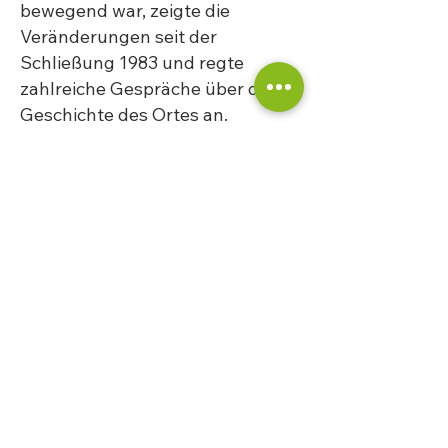
bewegend war, zeigte die
Veränderungen seit der
Schließung 1983 und regte
zahlreiche Gespräche über die
Geschichte des Ortes an.
Der Betroffenenbeirat bedankt
sich herzlich bei den Leiterinnen
der Caritas-Wohngruppe für die
Einladung und den offenen
Austausch.
Text: Fesselmann
Foto: Betroffenenbeirat Bistum Essen