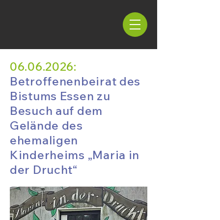
06.06.2026
:
Betroffenenbeirat des
Bistums Essen zu
Besuch auf dem
Gelände des
ehemaligen
Kinderheims „Maria in
der Drucht“