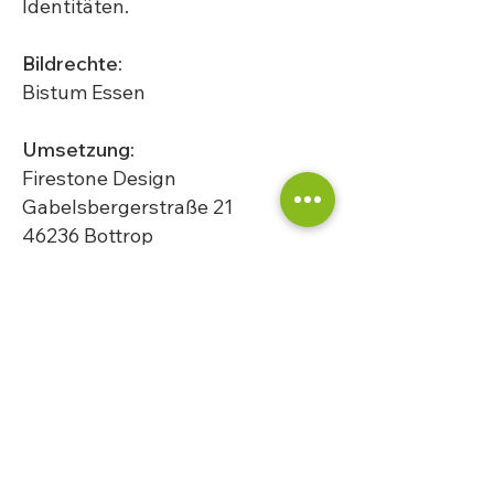
Identitäten.
Bildrechte:
Bistum Essen
Umsetzung:
Firestone Design
Gabelsbergerstraße 21
46236 Bottrop
info@firestone-design.de
www.firestone-design.de
©2024 Betroffenenbeirat Bistum
Essen