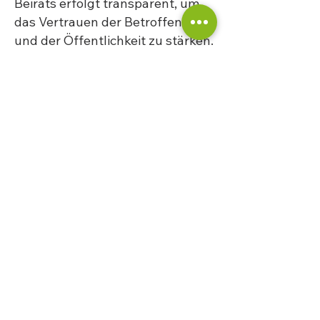
Beirats erfolgt transparent, um
das Vertrauen der Betroffenen
und der Öffentlichkeit zu stärken.
Download:
Satzung des Betroffenenbeirats im
Bistum Essen. Stand 01.2026 (PDF).
©2024 Betroffenenbeirat Bistum
Essen
Ribbeckstr. 12 · 45127 Essen